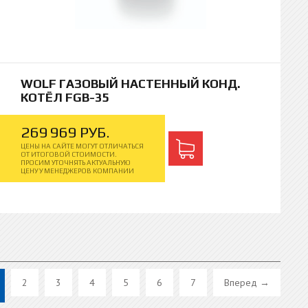
WOLF ГАЗОВЫЙ НАСТЕННЫЙ КОНД.
КОТЁЛ FGB-35
269
969
РУБ.
ЦЕНЫ НА САЙТЕ МОГУТ ОТЛИЧАТЬСЯ
ОТ ИТОГОВОЙ СТОИМОСТИ.
ПРОСИМ УТОЧНЯТЬ АКТУАЛЬНУЮ
ЦЕНУ У МЕНЕДЖЕРОВ КОМПАНИИ
2
3
4
5
6
7
Вперед →