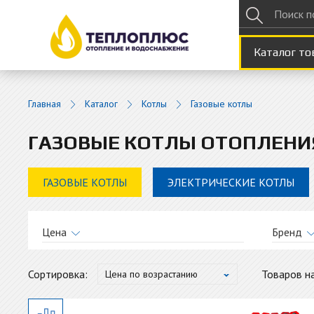
Каталог то
Главная
Каталог
Котлы
Газовые котлы
ГАЗОВЫЕ КОТЛЫ ОТОПЛЕНИ
ГАЗОВЫЕ КОТЛЫ
ЭЛЕКТРИЧЕСКИЕ КОТЛЫ
Цена
Бренд
Pro
от
до
Сортировка:
Товаров на
Цена по возрастанию
Wol
Cop