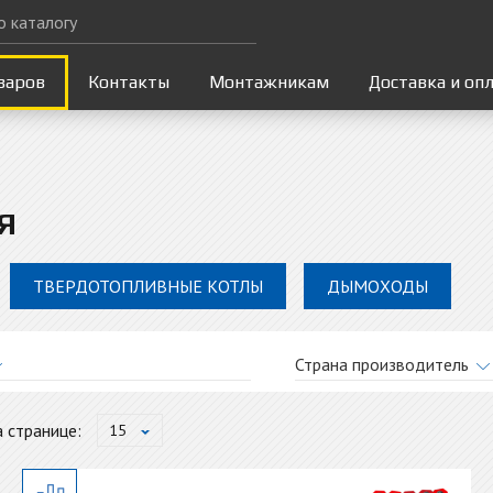
варов
Контакты
Монтажникам
Доставка и оп
Я
ТВЕРДОТОПЛИВНЫЕ КОТЛЫ
ДЫМОХОДЫ
Страна производитель
therm
Словакия
 странице:
15
f
Германия
a
Турция