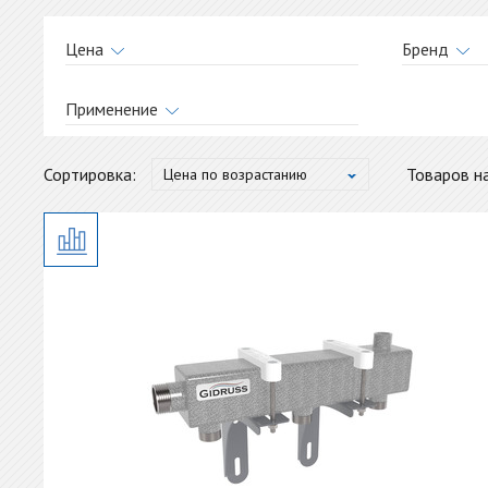
Цена
Бренд
GIDRU
Применение
от
до
водоснабжение
Сортировка:
Товаров на
Цена по возрастанию
отопление