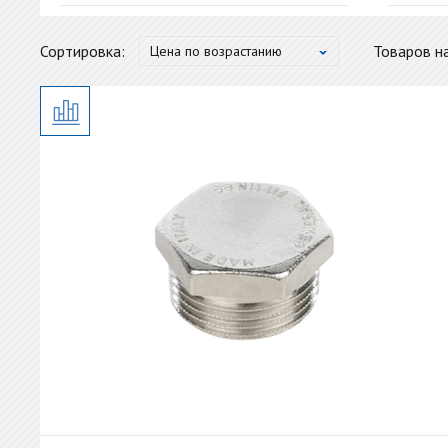
Vie
от
до
Сортировка:
Товаров на
Цена по возрастанию
Sto