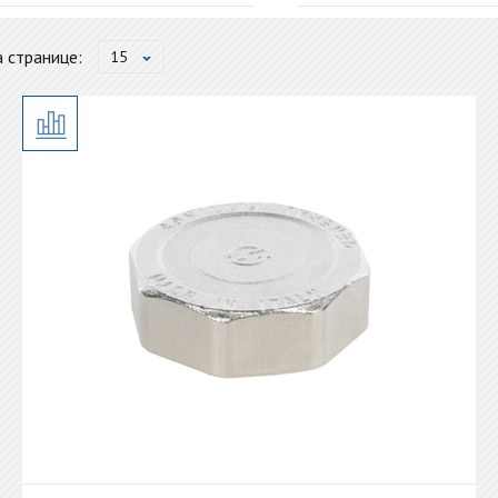
ga
Резьбовой бронз
 странице:
15
ut
Резьбовой латун