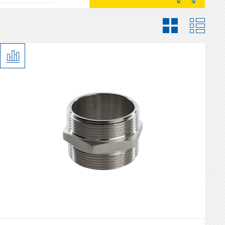
овый
ный