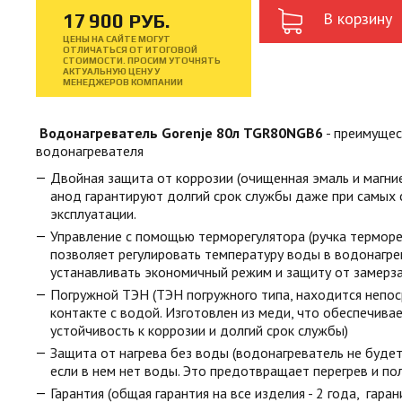
В корзину
17
900
РУБ.
ЦЕНЫ НА САЙТЕ МОГУТ
ОТЛИЧАТЬСЯ ОТ ИТОГОВОЙ
СТОИМОСТИ. ПРОСИМ УТОЧНЯТЬ
АКТУАЛЬНУЮ ЦЕНУ У
МЕНЕДЖЕРОВ КОМПАНИИ
Водонагреватель Gorenje 80л TGR80NGB6
- преимущес
водонагревателя
Двойная защита от коррозии (очищенная эмаль и магн
анод гарантируют долгий срок службы даже при самых
эксплуатации.
Управление с помощью терморегулятора (ручка терморе
позволяет регулировать температуру воды в водонагре
устанавливать экономичный режим и защиту от замерза
Погружной ТЭН (ТЭН погружного типа, находится непо
контакте с водой. Изготовлен из меди, что обеспечива
устойчивость к коррозии и долгий срок службы)
Защита от нагрева без воды (водонагреватель не будет
если в нем нет воды. Это предотвращает перегрев и по
Гарантия (общая гарантия на все изделия - 2 года, гарани