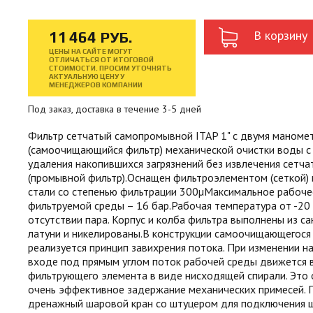
В корзину
11
464
РУБ.
ЦЕНЫ НА САЙТЕ МОГУТ
ОТЛИЧАТЬСЯ ОТ ИТОГОВОЙ
СТОИМОСТИ. ПРОСИМ УТОЧНЯТЬ
АКТУАЛЬНУЮ ЦЕНУ У
МЕНЕДЖЕРОВ КОМПАНИИ
Под заказ, доставка в течение 3-5 дней
Фильтр сетчатый самопромывной ITAP 1" с двумя маноме
(самоочищающийся фильтр) механической очистки воды 
удаления накопившихся загрязнений без извлечения сетча
(промывной фильтр).Оснащен фильтроэлементом (сеткой)
стали со степенью фильтрации 300µМаксимальное рабоче
фильтруемой среды – 16 бар.Рабочая температура от -20 
отсутствии пара. Корпус и колба фильтра выполнены из с
латуни и никелированы.В конструкции самоочищающегося
реализуется принцип завихрения потока. При изменении н
входе под прямым углом поток рабочей среды движется 
фильтрующего элемента в виде нисходящей спирали. Это
очень эффективное задержание механических примесей.
дренажный шаровой кран со штуцером для подключения ш