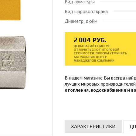
Вид арматуры
Вид шарового крана
Диаметр, дюйм
2
004
РУБ.
ЦЕНЫ НА САЙТЕ МОГУТ
ОТЛИЧАТЬСЯ ОТ ИТОГОВОЙ
СТОИМОСТИ. ПРОСИМ УТОЧНЯТЬ
АКТУАЛЬНУЮ ЦЕНУ У
МЕНЕДЖЕРОВ КОМПАНИИ
В нашем магазине Вы всегда на
лучших мировых производителе
отопления, водоснабжения и в
ХАРАКТЕРИСТИКИ
ДО