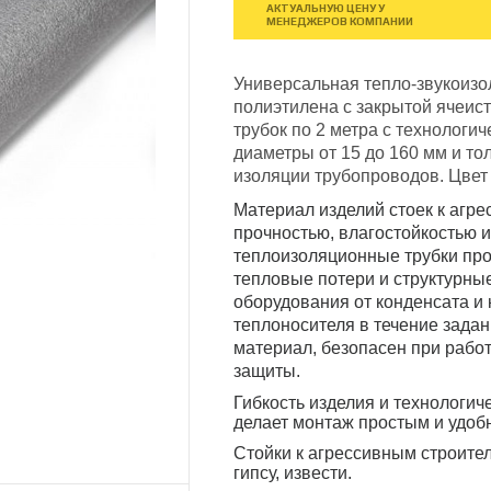
АКТУАЛЬНУЮ ЦЕНУ У
МЕНЕДЖЕРОВ КОМПАНИИ
Универсальная тепло-звукоизо
полиэтилена с закрытой ячеист
трубок по 2 метра с технологи
диаметры от 15 до 160 мм и то
изоляции трубопроводов. Цвет
Материал изделий стоек к агр
прочностью, влагостойкостью и
теплоизоляционные трубки пр
тепловые потери и структурн
оборудования от конденсата и
теплоносителя в течение зада
материал, безопасен при работ
защиты.
Гибкость изделия и технологич
делает монтаж простым и удоб
Cтойки к агрессивным строите
гипсу, извести.