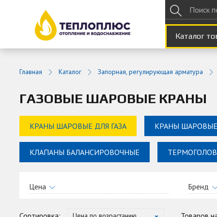
Каталог то
Главная
Каталог
Запорная, регулирующая арматура
ГАЗОВЫЕ ШАРОВЫЕ КРАНЫ
КРАНЫ ШАРОВЫЕ ДЛЯ ГАЗА
КРАНЫ ШАРОВЫЕ
КЛАПАНЫ БАЛАНСИРОВОЧНЫЕ
ТЕРМОГОЛО
Цена
Бренд
Ita
от
до
Сортировка:
Товаров на
Цена по возрастанию